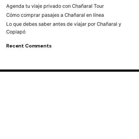
Agenda tu viaje privado con Chañaral Tour
Cómo comprar pasajes a Chañaral en línea
Lo que debes saber antes de viajar por Chañaral y
Copiapó
Recent Comments
Fb.
/
Ig.
/
Merino Jarpa 805-A centro Chañaral
Región de